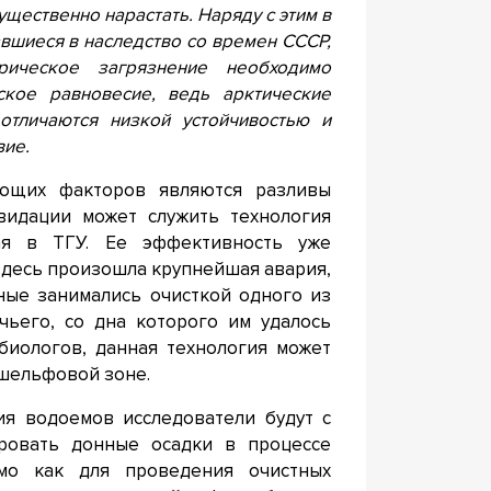
ущественно нарастать. Наряду с этим в
авшиеся в наследство со времен СССР,
рическое загрязнение необходимо
ское равновесие, ведь арктические
отличаются низкой устойчивостью и
вие.
ющих факторов являются разливы
видации может служить технология
ная в ТГУ. Ее эффективность уже
 здесь произошла крупнейшая авария,
ные занимались очисткой одного из
ьего, со дна которого им удалось
биологов, данная технология может
в шельфовой зоне.
я водоемов исследователи будут с
ровать донные осадки в процессе
имо как для проведения очистных