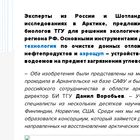
Эксперты из России и Шотланди
исследованиях в Арктике, предложи
биологов ТГУ для решения экологиче
региона РФ. Основными инструментами д
технология
по очистке донных отлож
нефтепродуктов и
аэрощуп
– устройств
водоемов на предмет загрязнения угле
–
Оба изобретения были представлены на м
проходила в Архангельске на базе САФУ и бы
российского сотрудничества в области арк
директор БИ ТГУ
Данил Воробьев
. –
У
специалисты из нескольких десятков научн
Финляндии, Норвегии, США. Среди них мы н
образовался консорциум, который займется 
направленных на восстановление арктических 