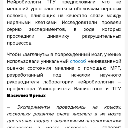
Нейробиологи ТГУ предположили, что не
меньший урон наносится и оболочкам нервных
волокон, влияющих на качество связи между
нервными клетками. Исследователи провели
серию экспериментов, в ходе которых
проследили динамику разрушительных
процессов.
Чтобы «заглянуть» в поврежденный мозг, ученые
использовали уникальный
способ
неинвазивной
оценки состояния миелина с помощью МРТ,
разработанный под началом научного
руководителя лаборатории нейробиологии –
профессора Университета Вашингтона и ТГУ
Василия Ярн
ых
.
–
Эксперименты проводились на крысах,
поскольку развитие очага инсульта в их мозгe
достаточно сходно с аналогичным патологическим
процессом в мозге человека
, – говорит