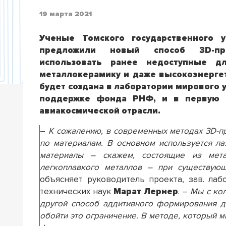
19 марта 2021
Ученые Томского государственного
предложили новый способ 3D-при
использовать ранее недоступные дл
металлокерамику и даже высокоэнерге
будет создана в лаборатории мирового 
поддержке фонда РНФ, и в первую о
авиакосмической отрасли.
–
К сожалению, в современных методах 3D-пр
по материалам. В основном используется ла
материалы – скажем, состоящие из мета
легкоплавкого металлов – при существующ
объясняет руководитель проекта, зав. ла
технических наук
Марат Лернер
. –
Мы с ко
другой способ аддитивного формирования д
обойти это ограничение. В методе, который 